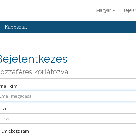
Magyar
Bejele
Kapcsolat
Bejelentkezés
ozzáférés korlátozva
mail cím
lszó
Emlékezz rám