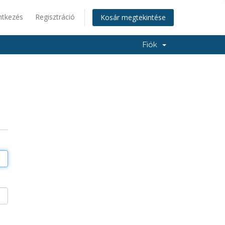
ntkezés
Regisztráció
Kosár megtekintése
Fiók