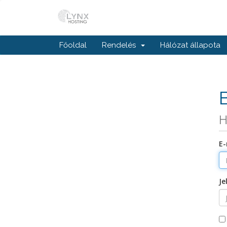
Főoldal
Rendelés
Hálózat állapota
H
E-
Je