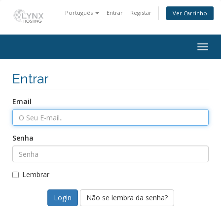
Português
Entrar
Registar
Ver Carrinho
Togg
navig
Entrar
Email
Senha
Lembrar
Não se lembra da senha?