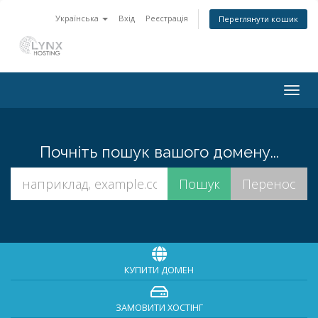
Українська
Вхід
Реєстрація
Переглянути кошик
Togg
navig
Почніть пошук вашого домену...
КУПИТИ ДОМЕН
ЗАМОВИТИ ХОСТІНГ